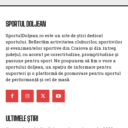
SPORTUL DOLJEAN
SportulDoljean.ro este un site de știri dedicat
sportului. Reflectăm activitatea cluburilor, sportivilor
și evenimentelor sportive din Craiova și din întreg
județul, cu accent pe corectitudine, promptitudine și
pasiune pentru sport. Ne propunem să fim o voce a
sportului doljean, un spațiu de informare pentru
suporteri și o platformă de promovare pentru sportul
de performanță și cel de masă.
ULTIMELE ȘTIRI
Un nou baschetbalist american ajunge la SCM
Universitatea Craiova. Nu e străin de LNBM