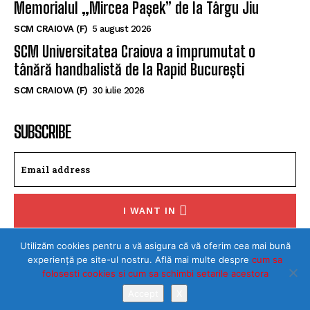
SCM Universitatea Craiova a împrumutat o
tânără handbalistă de la Rapid București
SCM CRAIOVA (F)
30 iulie 2026
SUBSCRIBE
I WANT IN
I've read and accept the
Privacy Policy
.
Utilizăm cookies pentru a vă asigura că vă oferim cea mai bună
©Toate drepturile rezervate SPORTULDOLJEAN.RO
experiență pe site-ul nostru. Află mai multe despre
cum sa
folosesti cookies si cum sa schimbi setarile acestora
Accept
X