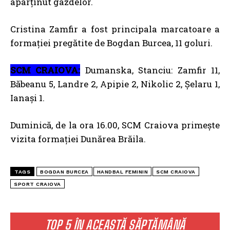
aparținut gazdelor.
Cristina Zamfir a fost principala marcatoare a
formației pregătite de Bogdan Burcea, 11 goluri.
SCM CRAIOVA:
Dumanska, Stanciu: Zamfir 11,
Băbeanu 5, Landre 2, Apipie 2, Nikolic 2, Șelaru 1,
Ianași 1.
Duminică, de la ora 16.00, SCM Craiova primește
vizita formației Dunărea Brăila.
TAGS
BOGDAN BURCEA
HANDBAL FEMININ
SCM CRAIOVA
SPORT CRAIOVA
TOP 5 ÎN ACEASTĂ SĂPTĂMÂNĂ