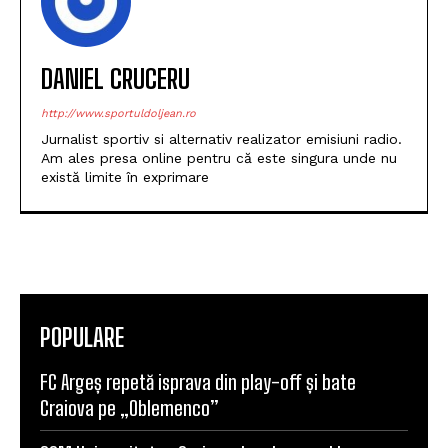
DANIEL CRUCERU
http://www.sportuldoljean.ro
Jurnalist sportiv si alternativ realizator emisiuni radio.
Am ales presa online pentru că este singura unde nu
există limite în exprimare
POPULARE
FC Argeș repetă isprava din play-off și bate
Craiova pe „Oblemenco”
SCM Universitatea Craiova, locul secund la
Memorialul „Mircea Pașek”