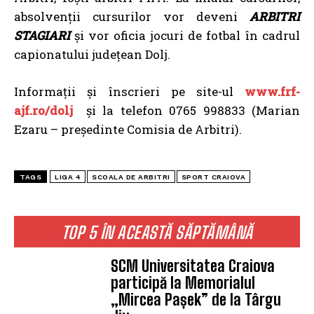
absolvenții cursurilor vor deveni
ARBITRI
STAGIARI
și vor oficia jocuri de fotbal în cadrul
capionatului județean Dolj.
Informații și înscrieri pe site-ul
www.frf-
ajf.ro/dolj
și la telefon 0765 998833 (Marian
Ezaru – președinte Comisia de Arbitri).
TAGS
LIGA 4
SCOALA DE ARBITRI
SPORT CRAIOVA
TOP 5 ÎN ACEASTĂ SĂPTĂMÂNĂ
SCM Universitatea Craiova
participă la Memorialul
„Mircea Pașek” de la Târgu