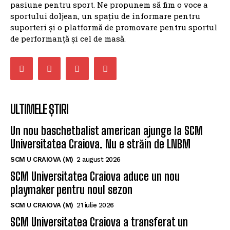
și evenimentelor sportive din Craiova și din întreg
județul, cu accent pe corectitudine, promptitudine și
pasiune pentru sport. Ne propunem să fim o voce a
sportului doljean, un spațiu de informare pentru
suporteri și o platformă de promovare pentru sportul
de performanță și cel de masă.
ULTIMELE ȘTIRI
Un nou baschetbalist american ajunge la SCM
Universitatea Craiova. Nu e străin de LNBM
SCM U CRAIOVA (M)
2 august 2026
SCM Universitatea Craiova aduce un nou
playmaker pentru noul sezon
SCM U CRAIOVA (M)
21 iulie 2026