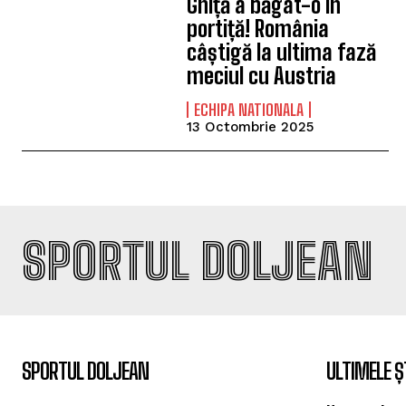
Ghiță a băgat-o în
portiță! România
câștigă la ultima fază
meciul cu Austria
ECHIPA NATIONALA
13 Octombrie 2025
SPORTUL DOLJEAN
SPORTUL DOLJEAN
ULTIMELE Ș