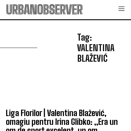
URBANOBSERVER
V
Tag:
VALENTINA
BLAŽEVIĆ
Liga Florilor | Valentina Blažević,
omagiu pentru Irina Glibko: „Era un
om de sport excelent, un om