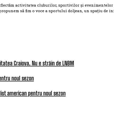
eflectăm activitatea cluburilor, sportivilor și evenimentelor
propunem să fim o voce a sportului doljean, un spațiu de i
itatea Craiova. Nu e străin de LNBM
entru noul sezon
list american pentru noul sezon