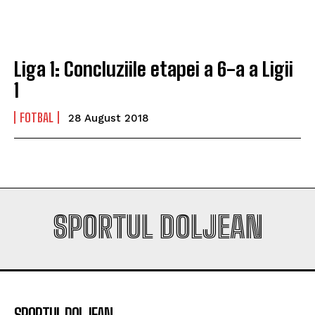
play-off-ul Europa League
play-off-ul Europa League
Liga 1: Concluziile etapei a 6-a a Ligii
Company
Company
1
FOTBAL
28 August 2018
SPORTUL DOLJEAN
SPORTUL DOLJEAN