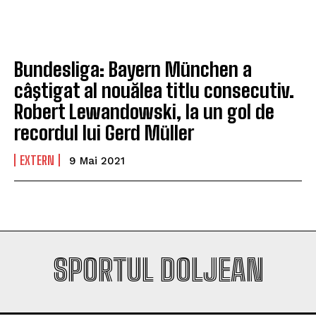
Company
Company
Bundesliga: Bayern München a
câştigat al nouălea titlu consecutiv.
Robert Lewandowski, la un gol de
recordul lui Gerd Müller
EXTERN
9 Mai 2021
SPORTUL DOLJEAN