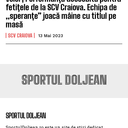
fetițele de la SCV Craiova. Echipa de
„speranțe” joacă mâine cu titlul pe
masă
SCV CRAIOVA
13 Mai 2023
SPORTUL DOLJEAN
SPORTUL DOLJEAN
SportulDoljean.ro este un site de știri dedicat