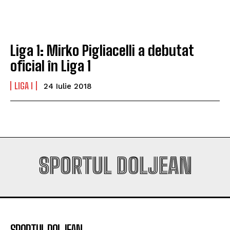
va fi o provocare pentru noi”
va fi o provocare pentru noi”
Liga 1: Mirko Pigliacelli a debutat
Company
Company
oficial în Liga 1
LIGA I
24 Iulie 2018
SPORTUL DOLJEAN
SPORTUL DOLJEAN