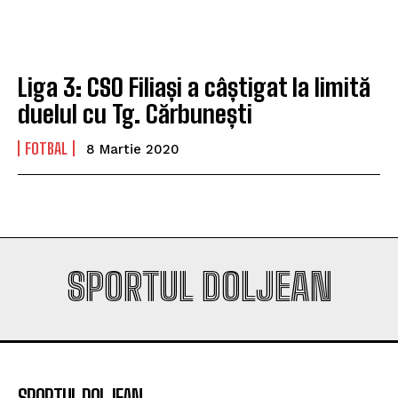
Universitatea Craiova. Nu e străin de LNBM
Universitatea Craiova. Nu e străin de LNBM
Liga 3: CSO Filiași a câștigat la limită
Company
Company
duelul cu Tg. Cărbunești
FOTBAL
8 Martie 2020
SPORTUL DOLJEAN
SPORTUL DOLJEAN