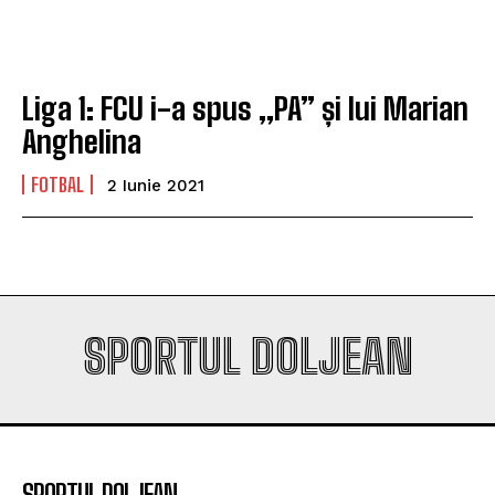
campioana României
campioana României
Liga 1: FCU i-a spus „PA” și lui Marian
Company
Company
Anghelina
FOTBAL
2 Iunie 2021
SPORTUL DOLJEAN
SPORTUL DOLJEAN