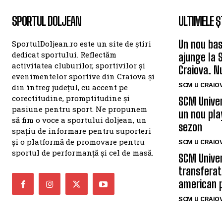
SPORTUL DOLJEAN
ULTIMELE Ș
Un nou bas
SportulDoljean.ro este un site de știri
dedicat sportului. Reflectăm
ajunge la 
activitatea cluburilor, sportivilor și
Craiova. N
evenimentelor sportive din Craiova și
SCM U CRAIOV
din întreg județul, cu accent pe
corectitudine, promptitudine și
SCM Univer
pasiune pentru sport. Ne propunem
un nou pla
să fim o voce a sportului doljean, un
sezon
spațiu de informare pentru suporteri
și o platformă de promovare pentru
SCM U CRAIOV
sportul de performanță și cel de masă.
SCM Univer
transferat
american 
SCM U CRAIOV