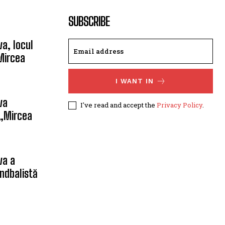
SUBSCRIBE
a, locul
Mircea
I WANT IN
va
I've read and accept the
Privacy Policy
.
 „Mircea
va a
ndbalistă