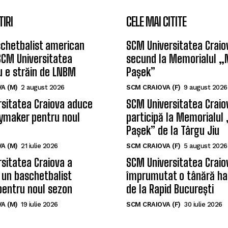
TIRI
CELE MAI CITITE
chetbalist american
SCM Universitatea Craiov
SCM Universitatea
secund la Memorialul „
u e străin de LNBM
Pașek”
A (M)
2 august 2026
SCM CRAIOVA (F)
9 august 2026
sitatea Craiova aduce
SCM Universitatea Craio
ymaker pentru noul
participă la Memorialul
Pașek” de la Târgu Jiu
A (M)
21 iulie 2026
SCM CRAIOVA (F)
5 august 2026
sitatea Craiova a
SCM Universitatea Craio
 un baschetbalist
împrumutat o tânără ha
pentru noul sezon
de la Rapid București
A (M)
19 iulie 2026
SCM CRAIOVA (F)
30 iulie 2026