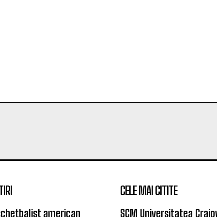
TIRI
CELE MAI CITITE
chetbalist american
SCM Universitatea Craio