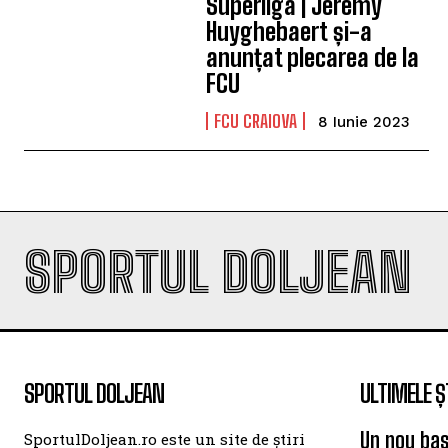
Superliga | Jeremy
Huyghebaert și-a
anunțat plecarea de la
FCU
FCU CRAIOVA
8 Iunie 2023
SPORTUL DOLJEAN
SPORTUL DOLJEAN
ULTIMELE Ș
Un nou bas
SportulDoljean.ro este un site de știri