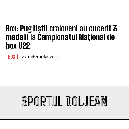
Company
Company
Box: Pugiliștii craioveni au cucerit 3
medalii la Campionatul Naţional de
box U22
BOX
22 Februarie 2017
SPORTUL DOLJEAN