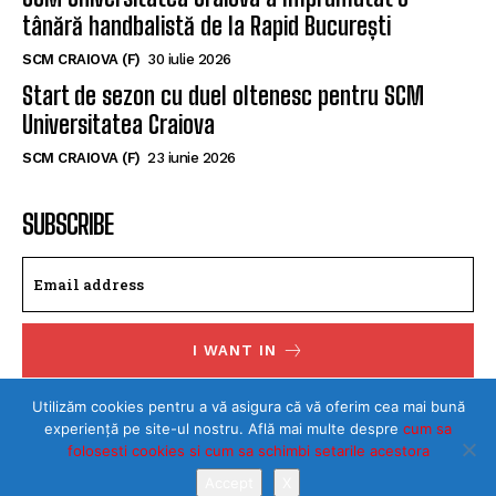
tânără handbalistă de la Rapid București
SCM CRAIOVA (F)
30 iulie 2026
Start de sezon cu duel oltenesc pentru SCM
Universitatea Craiova
SCM CRAIOVA (F)
23 iunie 2026
SUBSCRIBE
I WANT IN
I've read and accept the
Privacy Policy
.
Utilizăm cookies pentru a vă asigura că vă oferim cea mai bună
experiență pe site-ul nostru. Află mai multe despre
cum sa
folosesti cookies si cum sa schimbi setarile acestora
Accept
X
©Toate drepturile rezervate SPORTULDOLJEAN.RO