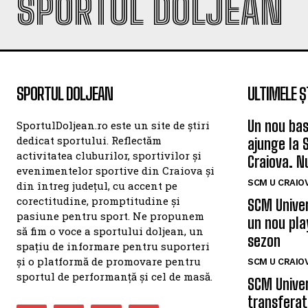
SPORTUL DOLJEAN
SPORTUL DOLJEAN
ULTIMELE Ș
Un nou bas
SportulDoljean.ro este un site de știri
dedicat sportului. Reflectăm
ajunge la 
activitatea cluburilor, sportivilor și
Craiova. N
evenimentelor sportive din Craiova și
SCM U CRAIOV
din întreg județul, cu accent pe
corectitudine, promptitudine și
SCM Univer
pasiune pentru sport. Ne propunem
un nou pla
să fim o voce a sportului doljean, un
sezon
spațiu de informare pentru suporteri
și o platformă de promovare pentru
SCM U CRAIOV
sportul de performanță și cel de masă.
SCM Univer
transferat