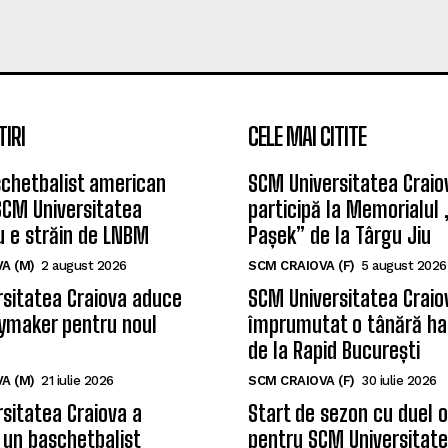
TIRI
CELE MAI CITITE
chetbalist american
SCM Universitatea Craio
SCM Universitatea
participă la Memorialul
u e străin de LNBM
Pașek” de la Târgu Jiu
A (M)
2 august 2026
SCM CRAIOVA (F)
5 august 2026
sitatea Craiova aduce
SCM Universitatea Craio
ymaker pentru noul
împrumutat o tânără ha
de la Rapid București
A (M)
21 iulie 2026
SCM CRAIOVA (F)
30 iulie 2026
sitatea Craiova a
Start de sezon cu duel 
 un baschetbalist
pentru SCM Universitate