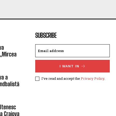
SUBSCRIBE
va
 „Mircea
I WANT IN
va a
I've read and accept the
Privacy Policy
.
ndbalistă
oltenesc
a Craiova