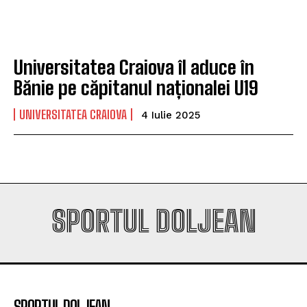
„Mircea Pașek” de la Târgu Jiu
„Mircea Pașek” de la Târgu Jiu
Universitatea Craiova îl aduce în
Company
Company
Bănie pe căpitanul naționalei U19
UNIVERSITATEA CRAIOVA
4 Iulie 2025
SPORTUL DOLJEAN
SPORTUL DOLJEAN