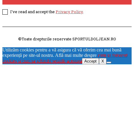
I've read and accept the
Privacy Policy
.
©Toate drepturile rezervate SPORTULDOLJEAN.RO
Utilizăm cookies pentru a vă asigura că vă oferim cea mai bună
experiență pe site-ul nostru. Află mai multe despre
cum sa folosesti
cookies si cum sa schimbi setarile acestora
Accept
X