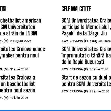
TIRI
CELE MAI CITITE
chetbalist american
SCM Universitatea Craio
SCM Universitatea
participă la Memorialul
u e străin de LNBM
Pașek” de la Târgu Jiu
A (M)
2 august 2026
SCM CRAIOVA (F)
5 august 2026
sitatea Craiova aduce
SCM Universitatea Craio
ymaker pentru noul
împrumutat o tânără ha
de la Rapid București
A (M)
21 iulie 2026
SCM CRAIOVA (F)
30 iulie 2026
sitatea Craiova a
Start de sezon cu duel 
 un baschetbalist
pentru SCM Universitate
pentru noul sezon
SCM CRAIOVA (F)
23 iunie 2026
A (M)
19 iulie 2026