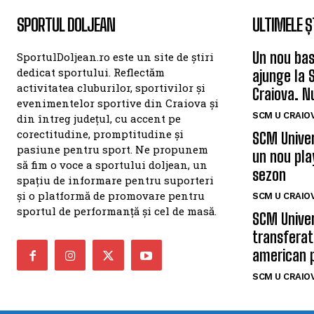
SPORTUL DOLJEAN
ULTIMELE Ș
Un nou bas
SportulDoljean.ro este un site de știri
dedicat sportului. Reflectăm
ajunge la 
activitatea cluburilor, sportivilor și
Craiova. N
evenimentelor sportive din Craiova și
SCM U CRAIOV
din întreg județul, cu accent pe
corectitudine, promptitudine și
SCM Univer
pasiune pentru sport. Ne propunem
un nou pla
să fim o voce a sportului doljean, un
sezon
spațiu de informare pentru suporteri
și o platformă de promovare pentru
SCM U CRAIOV
sportul de performanță și cel de masă.
SCM Univer
transferat
american 
SCM U CRAIOV