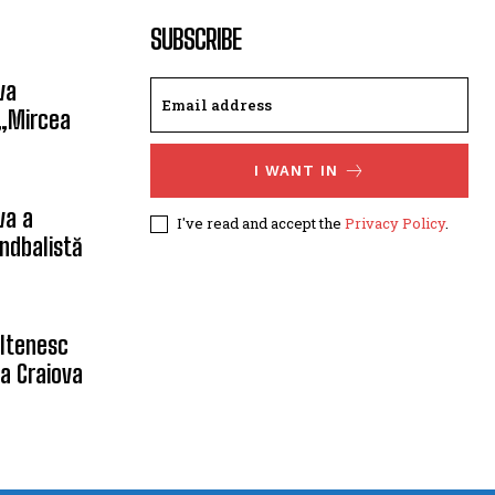
SUBSCRIBE
va
 „Mircea
I WANT IN
va a
I've read and accept the
Privacy Policy
.
ndbalistă
oltenesc
a Craiova