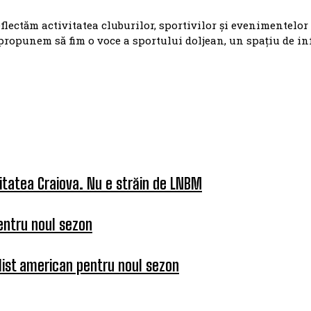
eflectăm activitatea cluburilor, sportivilor și evenimentelor
propunem să fim o voce a sportului doljean, un spațiu de i
itatea Craiova. Nu e străin de LNBM
entru noul sezon
list american pentru noul sezon