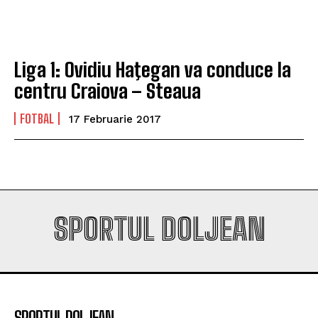
campioana României
campioana României
Liga 1: Ovidiu Haţegan va conduce la
Company
Company
centru Craiova – Steaua
FOTBAL
17 Februarie 2017
SPORTUL DOLJEAN
SPORTUL DOLJEAN