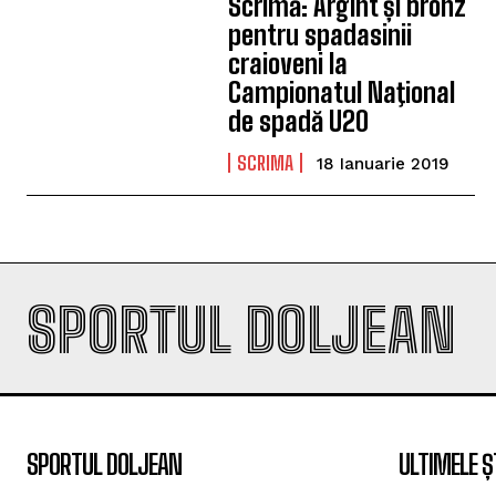
Scrimă: Argint și bronz
pentru spadasinii
craioveni la
Campionatul Naţional
de spadă U20
SCRIMA
18 Ianuarie 2019
SPORTUL DOLJEAN
SPORTUL DOLJEAN
ULTIMELE Ș