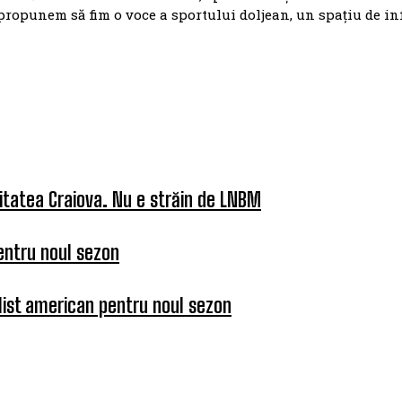
propunem să fim o voce a sportului doljean, un spațiu de i
itatea Craiova. Nu e străin de LNBM
entru noul sezon
list american pentru noul sezon