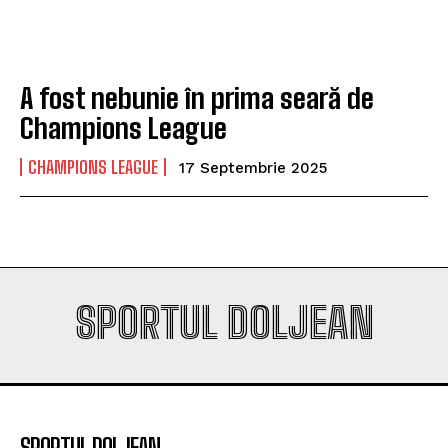
campioana României
campioana României
A fost nebunie în prima seară de
Company
Company
Champions League
CHAMPIONS LEAGUE
17 Septembrie 2025
SPORTUL DOLJEAN
SPORTUL DOLJEAN