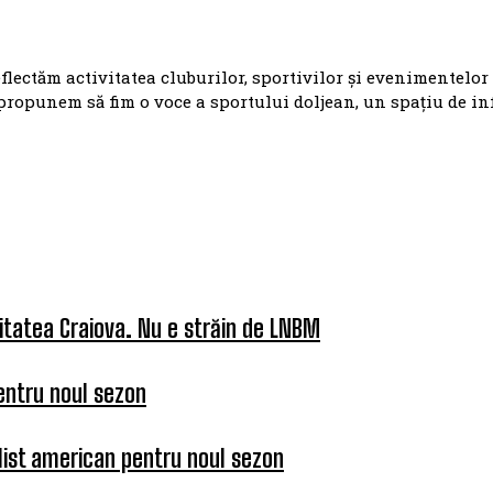
eflectăm activitatea cluburilor, sportivilor și evenimentelor
propunem să fim o voce a sportului doljean, un spațiu de i
itatea Craiova. Nu e străin de LNBM
entru noul sezon
list american pentru noul sezon