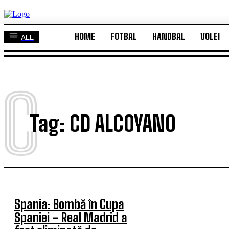
HOME
FOTBAL
HANDBAL
VOLEI
ALL
HOME
FOTBAL
HANDBAL
VOLEI
ALL
C
Tag:
CD ALCOYANO
Spania: Bombă în Cupa
Spaniei – Real Madrid a