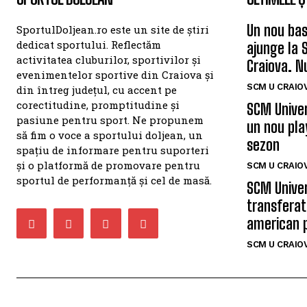
Un nou bas
SportulDoljean.ro este un site de știri
dedicat sportului. Reflectăm
ajunge la 
activitatea cluburilor, sportivilor și
Craiova. N
evenimentelor sportive din Craiova și
SCM U CRAIOV
din întreg județul, cu accent pe
corectitudine, promptitudine și
SCM Univer
pasiune pentru sport. Ne propunem
un nou pla
să fim o voce a sportului doljean, un
sezon
spațiu de informare pentru suporteri
și o platformă de promovare pentru
SCM U CRAIOV
sportul de performanță și cel de masă.
SCM Univer
transferat
american 
SCM U CRAIOV