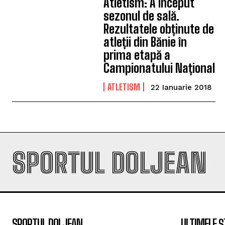
Atletism: A început
sezonul de sală.
Rezultatele obținute de
atleții din Bănie în
prima etapă a
Campionatului Național
ATLETISM
22 Ianuarie 2018
SPORTUL DOLJEAN
SPORTUL DOLJEAN
ULTIMELE Ș