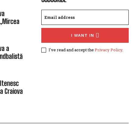
va
 „Mircea
I WANT IN
va a
I've read and accept the
Privacy Policy
.
ndbalistă
oltenesc
a Craiova