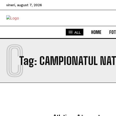
vineri, august 7, 2026
HOME
FOT
ALL
C
Tag:
CAMPIONATUL NATI