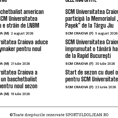
chetbalist american
SCM Universitatea Craio
SCM Universitatea
participă la Memorialul
u e străin de LNBM
Pașek” de la Târgu Jiu
A (M)
2 august 2026
SCM CRAIOVA (F)
5 august 2026
sitatea Craiova aduce
SCM Universitatea Craio
ymaker pentru noul
împrumutat o tânără ha
de la Rapid București
A (M)
21 iulie 2026
SCM CRAIOVA (F)
30 iulie 2026
sitatea Craiova a
Start de sezon cu duel 
 un baschetbalist
pentru SCM Universitate
pentru noul sezon
SCM CRAIOVA (F)
23 iunie 2026
A (M)
19 iulie 2026
©Toate drepturile rezervate SPORTULDOLJEAN.RO