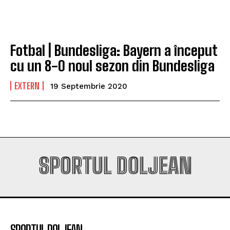
Universitatea Craiova. Nu e străin de LNBM
Universitatea Craiova. Nu e străin de LNBM
Fotbal | Bundesliga: Bayern a început
Company
Company
cu un 8-0 noul sezon din Bundesliga
EXTERN
19 Septembrie 2020
SPORTUL DOLJEAN
SPORTUL DOLJEAN