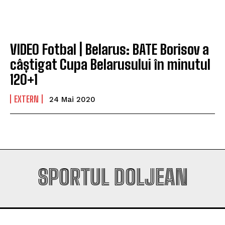
Company
Company
VIDEO Fotbal | Belarus: BATE Borisov a
câștigat Cupa Belarusului în minutul
120+1
EXTERN
24 Mai 2020
SPORTUL DOLJEAN