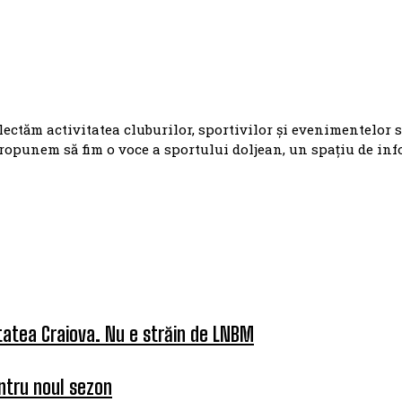
flectăm activitatea cluburilor, sportivilor și evenimentelor 
ropunem să fim o voce a sportului doljean, un spațiu de in
tatea Craiova. Nu e străin de LNBM
ntru noul sezon