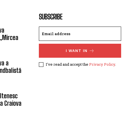
SUBSCRIBE
va
 „Mircea
I WANT IN
va a
I've read and accept the
Privacy Policy
.
ndbalistă
oltenesc
a Craiova