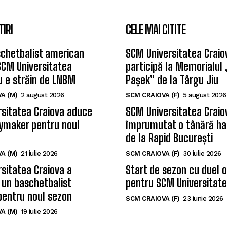
TIRI
CELE MAI CITITE
chetbalist american
SCM Universitatea Craio
SCM Universitatea
participă la Memorialul
u e străin de LNBM
Pașek” de la Târgu Jiu
A (M)
2 august 2026
SCM CRAIOVA (F)
5 august 2026
sitatea Craiova aduce
SCM Universitatea Craio
ymaker pentru noul
împrumutat o tânără ha
de la Rapid București
A (M)
21 iulie 2026
SCM CRAIOVA (F)
30 iulie 2026
sitatea Craiova a
Start de sezon cu duel 
 un baschetbalist
pentru SCM Universitate
pentru noul sezon
SCM CRAIOVA (F)
23 iunie 2026
A (M)
19 iulie 2026