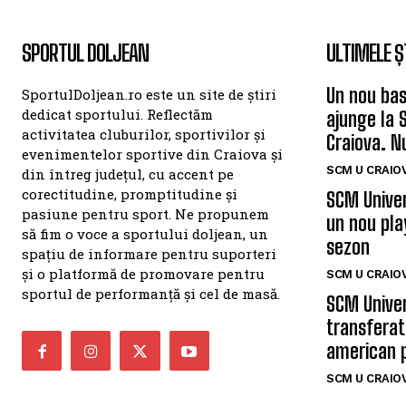
SPORTUL DOLJEAN
ULTIMELE Ș
Un nou bas
SportulDoljean.ro este un site de știri
dedicat sportului. Reflectăm
ajunge la 
activitatea cluburilor, sportivilor și
Craiova. N
evenimentelor sportive din Craiova și
SCM U CRAIOV
din întreg județul, cu accent pe
corectitudine, promptitudine și
SCM Univer
pasiune pentru sport. Ne propunem
un nou pla
să fim o voce a sportului doljean, un
sezon
spațiu de informare pentru suporteri
și o platformă de promovare pentru
SCM U CRAIOV
sportul de performanță și cel de masă.
SCM Univer
transferat
american 
SCM U CRAIOV