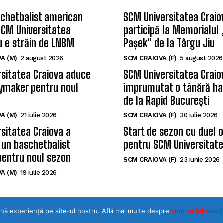
chetbalist american
SCM Universitatea Craio
SCM Universitatea
participă la Memorialul
u e străin de LNBM
Pașek” de la Târgu Jiu
A (M)
2 august 2026
SCM CRAIOVA (F)
5 august 2026
sitatea Craiova aduce
SCM Universitatea Craio
ymaker pentru noul
împrumutat o tânără ha
de la Rapid București
A (M)
21 iulie 2026
SCM CRAIOVA (F)
30 iulie 2026
sitatea Craiova a
Start de sezon cu duel 
 un baschetbalist
pentru SCM Universitate
pentru noul sezon
SCM CRAIOVA (F)
23 iunie 2026
A (M)
19 iulie 2026
ună experiență pe site-ul nostru. Află mai multe despre
©Toate drepturile rezervate SPORTULDOLJEAN.RO
cum sa folosesti