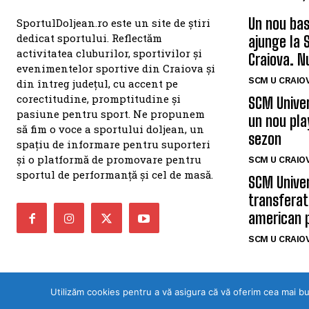
Un nou bas
SportulDoljean.ro este un site de știri
dedicat sportului. Reflectăm
ajunge la 
activitatea cluburilor, sportivilor și
Craiova. N
evenimentelor sportive din Craiova și
SCM U CRAIOV
din întreg județul, cu accent pe
corectitudine, promptitudine și
SCM Univer
pasiune pentru sport. Ne propunem
un nou pla
să fim o voce a sportului doljean, un
sezon
spațiu de informare pentru suporteri
și o platformă de promovare pentru
SCM U CRAIOV
sportul de performanță și cel de masă.
SCM Univer
transferat
american 
SCM U CRAIOV
Utilizăm cookies pentru a vă asigura că vă oferim cea mai b