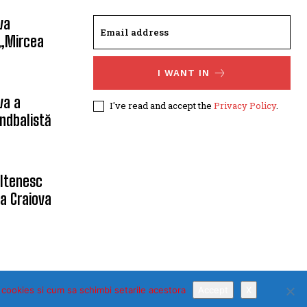
va
 „Mircea
I WANT IN
va a
I've read and accept the
Privacy Policy
.
ndbalistă
oltenesc
a Craiova
 cookies si cum sa schimbi setarile acestora
Accept
X