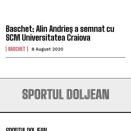
play-off-ul Europa League
play-off-ul Europa League
Baschet: Alin Andrieș a semnat cu
Company
Company
SCM Universitatea Craiova
BASCHET
8 August 2020
SPORTUL DOLJEAN
SPORTUL DOLJEAN