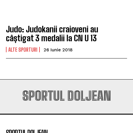
campioana României
campioana României
Judo: Judokanii craioveni au
Company
Company
câștigat 3 medalii la CN U 13
ALTE SPORTURI
26 Iunie 2018
SPORTUL DOLJEAN
SPORTUL DOLJEAN