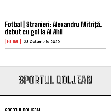
campioana României
campioana României
Fotbal | Stranieri: Alexandru Mitriță,
Company
Company
debut cu gol la Al Ahli
FOTBAL
23 Octombrie 2020
SPORTUL DOLJEAN
SPORTUL DOLJEAN