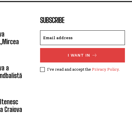
SUBSCRIBE
va
 „Mircea
I WANT IN
va a
I've read and accept the
Privacy Policy
.
ndbalistă
oltenesc
a Craiova