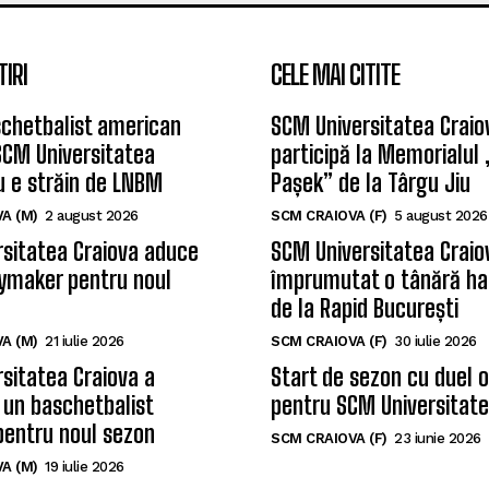
TIRI
CELE MAI CITITE
chetbalist american
SCM Universitatea Craio
SCM Universitatea
participă la Memorialul
u e străin de LNBM
Pașek” de la Târgu Jiu
A (M)
2 august 2026
SCM CRAIOVA (F)
5 august 2026
sitatea Craiova aduce
SCM Universitatea Craio
ymaker pentru noul
împrumutat o tânără ha
de la Rapid București
A (M)
21 iulie 2026
SCM CRAIOVA (F)
30 iulie 2026
sitatea Craiova a
Start de sezon cu duel 
 un baschetbalist
pentru SCM Universitate
pentru noul sezon
SCM CRAIOVA (F)
23 iunie 2026
A (M)
19 iulie 2026