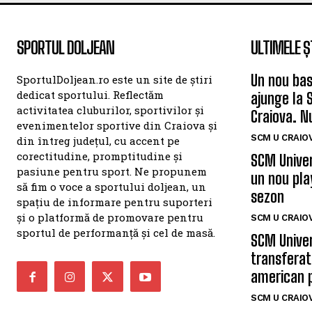
SPORTUL DOLJEAN
ULTIMELE Ș
Un nou bas
SportulDoljean.ro este un site de știri
dedicat sportului. Reflectăm
ajunge la 
activitatea cluburilor, sportivilor și
Craiova. N
evenimentelor sportive din Craiova și
SCM U CRAIOV
din întreg județul, cu accent pe
corectitudine, promptitudine și
SCM Univer
pasiune pentru sport. Ne propunem
un nou pla
să fim o voce a sportului doljean, un
sezon
spațiu de informare pentru suporteri
și o platformă de promovare pentru
SCM U CRAIOV
sportul de performanță și cel de masă.
SCM Univer
transferat
american 
SCM U CRAIOV