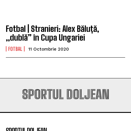
va fi o provocare pentru noi”
va fi o provocare pentru noi”
Fotbal | Stranieri: Alex Băluță,
Company
Company
„dublă” în Cupa Ungariei
FOTBAL
11 Octombrie 2020
SPORTUL DOLJEAN
SPORTUL DOLJEAN