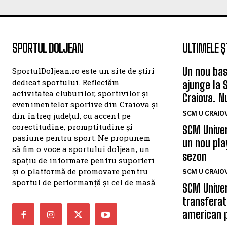
SPORTUL DOLJEAN
ULTIMELE Ș
Un nou bas
SportulDoljean.ro este un site de știri
dedicat sportului. Reflectăm
ajunge la 
activitatea cluburilor, sportivilor și
Craiova. N
evenimentelor sportive din Craiova și
SCM U CRAIOV
din întreg județul, cu accent pe
corectitudine, promptitudine și
SCM Univer
pasiune pentru sport. Ne propunem
un nou pla
să fim o voce a sportului doljean, un
sezon
spațiu de informare pentru suporteri
și o platformă de promovare pentru
SCM U CRAIOV
sportul de performanță și cel de masă.
SCM Univer
transferat
american 