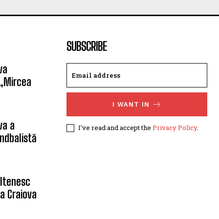
SUBSCRIBE
va
 „Mircea
I WANT IN
va a
I've read and accept the
Privacy Policy
.
ndbalistă
oltenesc
a Craiova