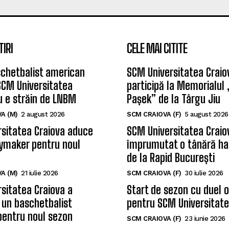
TIRI
CELE MAI CITITE
chetbalist american
SCM Universitatea Craio
SCM Universitatea
participă la Memorialul
u e străin de LNBM
Pașek” de la Târgu Jiu
A (M)
2 august 2026
SCM CRAIOVA (F)
5 august 2026
sitatea Craiova aduce
SCM Universitatea Craio
ymaker pentru noul
împrumutat o tânără ha
de la Rapid București
A (M)
21 iulie 2026
SCM CRAIOVA (F)
30 iulie 2026
sitatea Craiova a
Start de sezon cu duel 
 un baschetbalist
pentru SCM Universitate
pentru noul sezon
SCM CRAIOVA (F)
23 iunie 2026