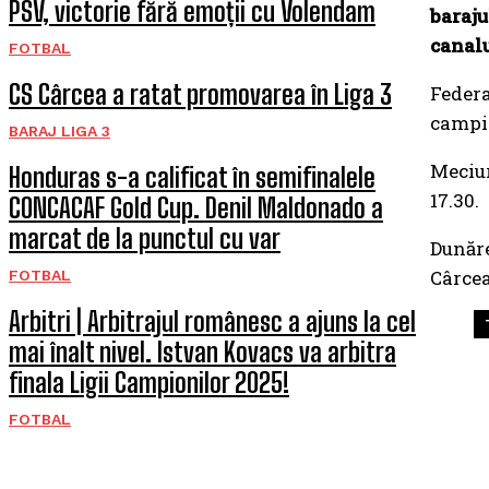
PSV, victorie fără emoții cu Volendam
baraj
canalu
FOTBAL
CS Cârcea a ratat promovarea în Liga 3
Feder
campio
BARAJ LIGA 3
Meciur
Honduras s-a calificat în semifinalele
17.30.
CONCACAF Gold Cup. Denil Maldonado a
marcat de la punctul cu var
Dunăr
Cârcea
FOTBAL
Arbitri | Arbitrajul românesc a ajuns la cel
mai înalt nivel. Istvan Kovacs va arbitra
finala Ligii Campionilor 2025!
FOTBAL