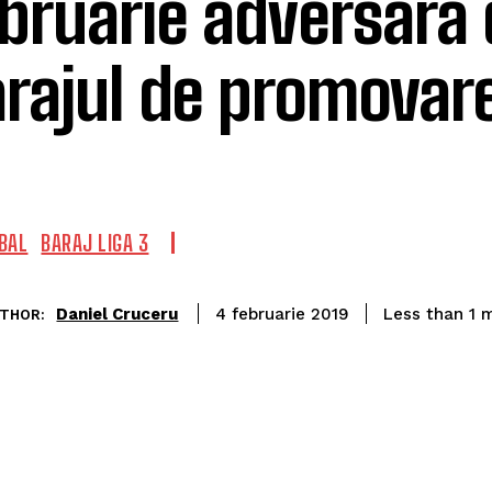
bruarie adversara 
rajul de promovare
BAL
BARAJ LIGA 3
Daniel Cruceru
Less than 1
m
4 februarie 2019
THOR: