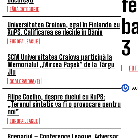
fe
FĂRĂ CATEGORIE
ba
Universitatea Craiova, egal în Finlanda cu
KuPS. Calificarea se decide în Bănie
3
EUROPA LEAGUE
SCM Universitatea Craiova participă la
Memorialul „Mircea Pașek” de la Târgu
FOT
Jiu
SCM CRAIOVA (F)
AU
Filipe Coelho, despre duelul cu KuPS:
„Terenul sintetic va fi o provocare pentru
noi”
EUROPA LEAGUE
Scenariul – Conference League. Adversar