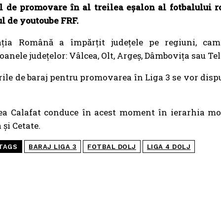
ul de promovare în al treilea eșalon al fotbalului
l de youtoube FRF.
ația Română a împărțit județele pe regiuni, cam
anele județelor: Vâlcea, Olt, Argeș, Dâmbovița sau T
ile de baraj pentru promovarea în Liga 3 se vor disputa
ea Calafat conduce în acest moment în ierarhia mom
 și Cetate.
TAGS
BARAJ LIGA 3
FOTBAL DOLJ
LIGA 4 DOLJ