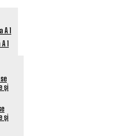
 A 1
se
e și