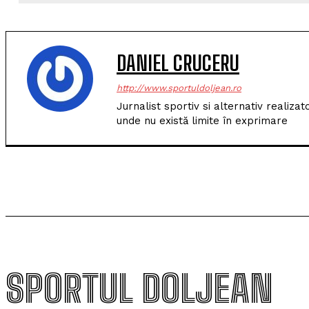
DANIEL CRUCERU
http://www.sportuldoljean.ro
Jurnalist sportiv si alternativ realiza
unde nu există limite în exprimare
SPORTUL DOLJEAN