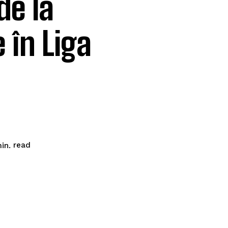
de la
 în Liga
read
in.