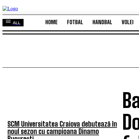
HOME
FOTBAL
HANDBAL
VOLEI
ALL
HOME
FOTBAL
HANDBAL
VOLEI
ALL
Ba
TOP 5 ÎN ACEASTĂ SĂPTĂMÂNĂ
Do
SCM Universitatea Craiova debutează în
noul sezon cu campioana Dinamo
București