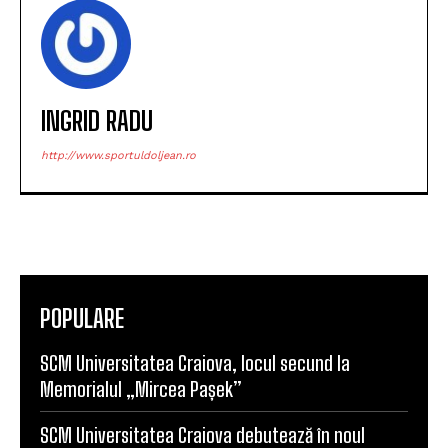
INGRID RADU
http://www.sportuldoljean.ro
POPULARE
SCM Universitatea Craiova, locul secund la
Memorialul „Mircea Pașek”
SCM Universitatea Craiova debutează în noul