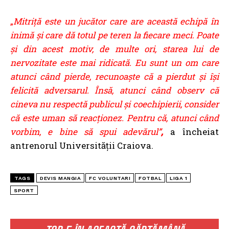
„
Mitriță este un jucător care are această echipă în
inimă și care dă totul pe teren la fiecare meci. Poate
și din acest motiv, de multe ori, starea lui de
nervozitate este mai ridicată. Eu sunt un om care
atunci când pierde, recunoaște că a pierdut și își
felicită adversarul. Însă, atunci când observ că
cineva nu respectă publicul și coechipierii, consider
că este uman să reacționez. Pentru că, atunci când
vorbim, e bine să spui adevărul”
,
a încheiat
antrenorul Universității Craiova.
TAGS
DEVIS MANGIA
FC VOLUNTARI
FOTBAL
LIGA 1
SPORT