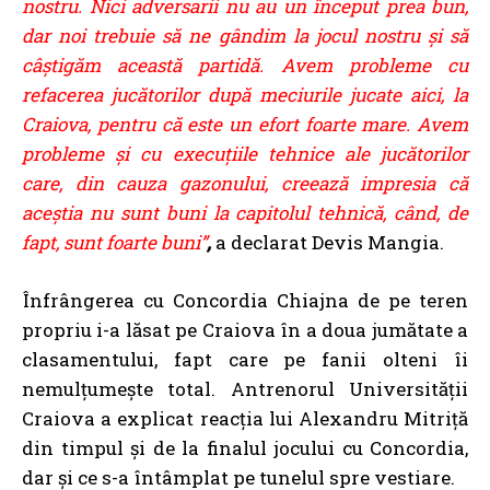
nostru. Nici adversarii nu au un început prea bun,
dar noi trebuie să ne gândim la jocul nostru și să
câștigăm această partidă. Avem probleme cu
refacerea jucătorilor după meciurile jucate aici, la
Craiova, pentru că este un efort foarte mare. Avem
probleme și cu execuțiile tehnice ale jucătorilor
care, din cauza gazonului, creează impresia că
aceștia nu sunt buni la capitolul tehnică, când, de
fapt, sunt foarte buni”
,
a declarat Devis Mangia.
Înfrângerea cu Concordia Chiajna de pe teren
propriu i-a lăsat pe Craiova în a doua jumătate a
clasamentului, fapt care pe fanii olteni îi
nemulțumește total. Antrenorul Universității
Craiova a explicat reacția lui Alexandru Mitriță
din timpul și de la finalul jocului cu Concordia,
dar și ce s-a întâmplat pe tunelul spre vestiare.