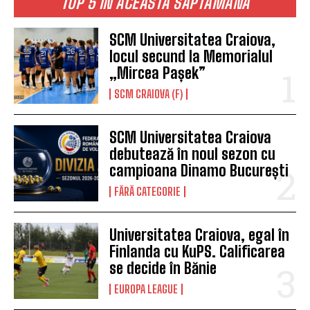
TOP 5 ÎN ACEASTĂ SĂPTĂMÂNĂ
SCM Universitatea Craiova,
locul secund la Memorialul
„Mircea Pașek”
SCM CRAIOVA (F)
SCM Universitatea Craiova
debutează în noul sezon cu
campioana Dinamo București
FĂRĂ CATEGORIE
Universitatea Craiova, egal în
Finlanda cu KuPS. Calificarea
se decide în Bănie
EUROPA LEAGUE