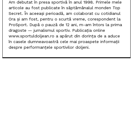
Am debutat în presa sportivă în anul 1998. Primele mele
articole au fost publicate în săptămânalul monden Top
Secret. În aceeași perioadă, am colaborat cu cotidianul
Ora și am fost, pentru o scurtă vreme, corespondent la
ProSport. După o pauză de 12 ani, m-am întors la prima
dragoste — jurnalismul sportiv. Publicația online
www.sportuldoljean.ro a apărut din dorința de a aduce
în casele dumneavoastră cele mai proaspete informații
despre performanțele sportivilor doljeni.
POPULARE
SCM Universitatea Craiova debutează în noul sezon
cu campioana Dinamo București