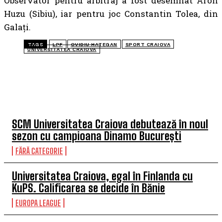
Observator pentru arbitraj a fost desemnat Aron
Huzu (Sibiu), iar pentru joc Constantin Tolea, din
Galați.
TAGS
LPF
OVIDIU HATEGAN
SPORT CRAIOVA
UNIVERSITATEA CRAIOVA
TOP 5 ÎN ACEASTĂ SĂPTĂMÂNĂ
SCM Universitatea Craiova debutează în noul
sezon cu campioana Dinamo București
FĂRĂ CATEGORIE
Universitatea Craiova, egal în Finlanda cu
KuPS. Calificarea se decide în Bănie
EUROPA LEAGUE