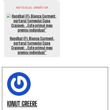
ARTICOLUL URMĂTOR
Handbal (F): Bianca Curmenț,
portarul turneului Cupa
Craiovei: „Este primul meu
premiu individual”
IONUȚ GREERE