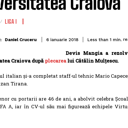
versitatea Craiova
LIGA I
re
Daniel Cruceru
Less than 1
min.
6 ianuarie 2018
:
Devis Mangia a rezolva
atea Craiova după
plecarea
lui Cătălin Mulțescu.
l italian și-a completat staff-ul tehnic Mario Capece,
izan Tirana.
nor cu portarii are 46 de ani, a abolvit celebra Școa
EFA A, iar în CV-ul său mai figurează echipele Vir