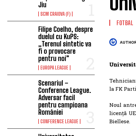
Uni
Jiu
SCM CRAIOVA (F)
FOTBAL
Filipe Coelho, despre
duelul cu KuPS:
„Terenul sintetic va
AUTHOR
fi o provocare
pentru noi”
Universit
EUROPA LEAGUE
Tehnicianu
Scenariul –
la FK Part
Conference League.
Adversar facil
pentru campioana
Noul antre
României
licență U
Biellese.
CONFERENCE LEAGUE