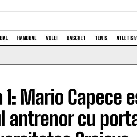
BAL
HANDBAL
VOLEI
BASCHET
TENIS
ATLETIS
a 1: Mario Capece e
l antrenor cu portar