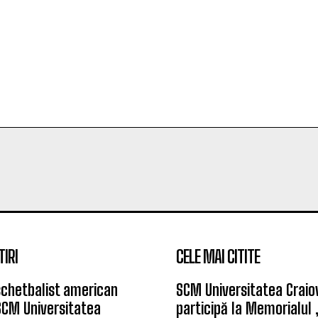
TIRI
CELE MAI CITITE
chetbalist american
SCM Universitatea Craio
SCM Universitatea
participă la Memorialul