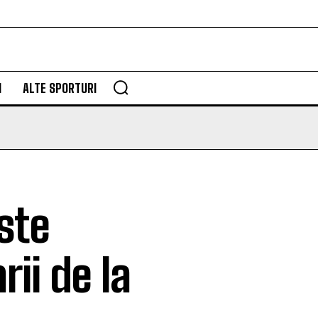
M
ALTE SPORTURI
ste
ii de la