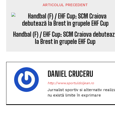
ARTICOLUL PRECEDENT
Handbal (F) / EHF Cup: SCM Craiova debutea
la Brest în grupele EHF Cup
DANIEL CRUCERU
http://www.sportuldoljean.ro
Jurnalist sportiv si alternativ real
nu există limite în exprimare