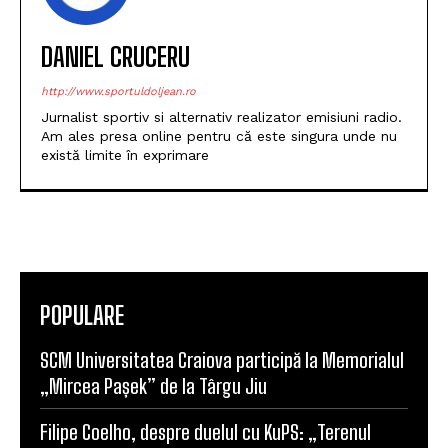
DANIEL CRUCERU
http://www.sportuldoljean.ro
Jurnalist sportiv si alternativ realizator emisiuni radio.
Am ales presa online pentru că este singura unde nu
există limite în exprimare
POPULARE
SCM Universitatea Craiova participă la Memorialul
„Mircea Pașek” de la Târgu Jiu
Filipe Coelho, despre duelul cu KuPS: „Terenul
sintetic va fi o provocare pentru noi”
Scenariul – Conference League. Adversar facil