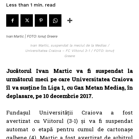
read
Less than 1
min.
Ivan Martic | FOTO: Ionuț Greere
Ivan Martic, suspendat la meciul de la Medias /
Universitatea Craiova – FC Viitorul 3-1 / FOTO: Ionuț
Greere
Jucătorul Ivan Martic va fi suspendat la
următorul meci pe care Universitatea Craiova
îl va susține în Liga 1, cu Gaz Metan Mediaș, în
deplasare, pe 10 decembrie 2017.
Fundașul Universității Craiova a fost
avertizat cu Viitorul (3-1) și va fi suspendat
automat o etapă pentru cumul de cartonașe
galbene (4). Martic a fost avertizat de arbitrul