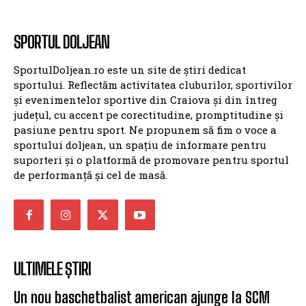
SPORTUL DOLJEAN
SportulDoljean.ro este un site de știri dedicat
sportului. Reflectăm activitatea cluburilor, sportivilor
și evenimentelor sportive din Craiova și din întreg
județul, cu accent pe corectitudine, promptitudine și
pasiune pentru sport. Ne propunem să fim o voce a
sportului doljean, un spațiu de informare pentru
suporteri și o platformă de promovare pentru sportul
de performanță și cel de masă.
ULTIMELE ȘTIRI
Un nou baschetbalist american ajunge la SCM
Universitatea Craiova. Nu e străin de LNBM
SCM U CRAIOVA (M)
2 august 2026