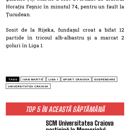
Horațiu Feșnic în minutul 74, pentru un fault la
Țucudean.
Sosit de la Rijeka, fundașul croat a bifat 12
partide în tricoul alb-albastru și a marcat 2
goluri în Liga 1.
TAGS
IVAN MARTIĆ
LIGA 1
SPORT CRAIOVA
SUSPENDARE
UNIVERSITATEA CRAIOVA
TOP 5 ÎN ACEASTĂ SĂPTĂMÂNĂ
SCM Universitatea Craiova