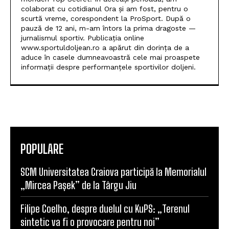
IONUȚ GREERE
Am debutat în presa sportivă în anul 1998. Primele
mele articole au fost publicate în săptămânalul
monden Top Secret. În aceeași perioadă, am
colaborat cu cotidianul Ora și am fost, pentru o
scurtă vreme, corespondent la ProSport. După o
pauză de 12 ani, m-am întors la prima dragoste —
jurnalismul sportiv. Publicația online
www.sportuldoljean.ro a apărut din dorința de a
aduce în casele dumneavoastră cele mai proaspete
informații despre performanțele sportivilor doljeni.
POPULARE
SCM Universitatea Craiova participă la Memorialul
„Mircea Pașek” de la Târgu Jiu