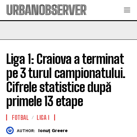
URBANOBSERVER
Liga 1: Craiova a terminat
pe 3 turul campionatului.
Cifrele statistice după
primele 13 etape
FOTBAL
LIGA I
Ionuț Greere
AUTHOR: