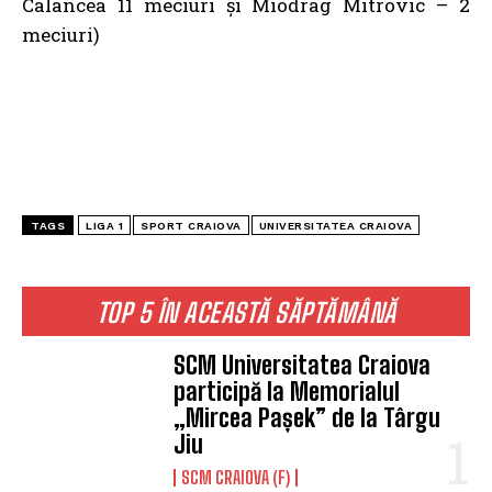
Calancea 11 meciuri și Miodrag Mitrovic – 2
meciuri)
TAGS
LIGA 1
SPORT CRAIOVA
UNIVERSITATEA CRAIOVA
TOP 5 ÎN ACEASTĂ SĂPTĂMÂNĂ
SCM Universitatea Craiova
participă la Memorialul
„Mircea Pașek” de la Târgu
Jiu
SCM CRAIOVA (F)