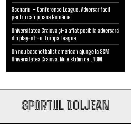
Filipe Coelho, despre duelul cu KuPS: „Terenul
sintetic va fi o provocare pentru noi”
Scenariul – Conference League. Adversar facil
pentru campioana României
Universitatea Craiova și-a aflat posibila adversară
din play-off-ul Europa League
Un nou baschetbalist american ajunge la SCM
Universitatea Craiova. Nu e străin de LNBM
SPORTUL DOLJEAN