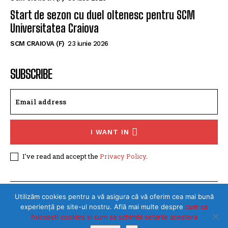
SCM Universitatea Craiova a împrumutat o
tânără handbalistă de la Rapid București
SCM CRAIOVA (F)
30 iulie 2026
Start de sezon cu duel oltenesc pentru SCM
Universitatea Craiova
SCM CRAIOVA (F)
23 iunie 2026
SUBSCRIBE
I WANT IN
I've read and accept the
Privacy Policy
.
Utilizăm cookies pentru a vă asigura că vă oferim cea mai bună
experiență pe site-ul nostru. Află mai multe despre
cum sa
folosesti cookies si cum sa schimbi setarile acestora