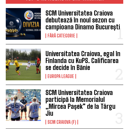
SCM Universitatea Craiova
debutează în noul sezon cu
campioana Dinamo București
FĂRĂ CATEGORIE
Universitatea Craiova, egal în
Finlanda cu KuPS. Calificarea
se decide în Bănie
EUROPA LEAGUE
SCM Universitatea Craiova
participă la Memorialul
„Mircea Pașek” de la Târgu
Jiu
SCM CRAIOVA (F)