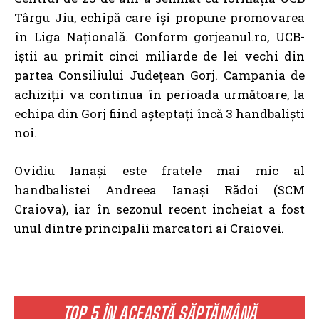
Târgu Jiu, echipă care își propune promovarea
în Liga Națională. Conform gorjeanul.ro, UCB-
iştii au primit cinci miliarde de lei vechi din
partea Consiliului Județean Gorj. Campania de
achiziţii va continua în perioada următoare, la
echipa din Gorj fiind aşteptaţi încă 3 handbalişti
noi.
Ovidiu Ianași este fratele mai mic al
handbalistei Andreea Ianași Rădoi (SCM
Craiova), iar în sezonul recent incheiat a fost
unul dintre principalii marcatori ai Craiovei.
TOP 5 ÎN ACEASTĂ SĂPTĂMÂNĂ