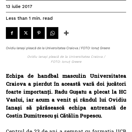
13 iulie 2017
read
Less than 1
min.
Ovidiu Ianași pleacă de la Universitatea Craiova / FOTO: Ionuț Greere
Ovidiu Ianași pleacă de la Universitatea Craiova /
FOTO: Ionuț Greere
Echipa de handbal masculin Universitatea
Craiova a pierdut în această vară doi jucători
foarte importanți. Radu Gușatu a plecat la HC
Vaslui, iar acum a venit și rândul lui Ovidiu
Ianași să părăsească echipa antrenată de
Costin Dumitrescu și Cătălin Popescu.
Centrul de 23 de ani a semnat cu formația UCB