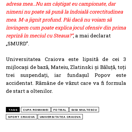
adresa mea…Nu am câştigat eu campionate, dar
nimeni nu poate să pună la îndoială corectitudinea
mea. M-a jignit profund. Păi dacă nu voiam să
învingem cum poate explica jocul ofensiv din prima
repriză în meciul cu Steaua?”
,
a mai declarat
„SMURD”.
Universitatea Craiova este lipsită de cei 3
mijlocaşi de bază, Mateiu, Zlatinski şi Băluţă, toţi
trei suspendaţi, iar fundașul Popov este
accidentat. Rămâne de văzut care va fi formula
de start a oltenilor.
TAGS
CUPA ROMANIEI
FOTBAL
GIGI MULTESCU
SPORT CRAIOVA
UNIVERSITATEA CRAIOVA