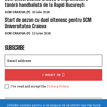
Memorialul „Mircea Pașek” de la Târgu Jiu
SCM CRAIOVA (F)
5 august 2026
SCM Universitatea Craiova a împrumutat o
tânără handbalistă de la Rapid București
SCM CRAIOVA (F)
30 iulie 2026
Start de sezon cu duel oltenesc pentru SCM
Universitatea Craiova
SCM CRAIOVA (F)
23 iunie 2026
SUBSCRIBE
I WANT IN
I've read and accept the
Privacy Policy
.
Utilizăm cookies pentru a vă asigura că vă oferim cea mai bună