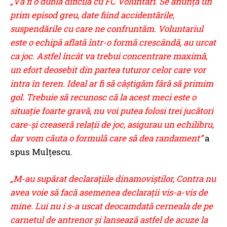
„Va fi o dublă dificilă cu FC Voluntari. Se anunţă un
prim episod greu, date fiind accidentările,
suspendările cu care ne confruntăm. Voluntariul
este o echipă aflată într-o formă crescândă, au urcat
ca joc. Astfel încât va trebui concentrare maximă,
un efort deosebit din partea tuturor celor care vor
intra în teren. Ideal ar fi să câştigăm fără să primim
gol. Trebuie să recunosc că la acest meci este o
situaţie foarte gravă, nu voi putea folosi trei jucători
care-şi creaseră relaţii de joc, asigurau un echilibru,
dar vom căuta o formulă care să dea randament”
a
spus Mulţescu.
„M-au supărat declaraţiile dinamoviştilor, Contra nu
avea voie să facă asemenea declaraţii vis-a-vis de
mine. Lui nu i s-a uscat deocamdată cerneala de pe
carnetul de antrenor şi lansează astfel de acuze la