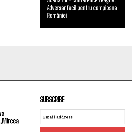
Scenariul – Conference League.
Adversar facil pentru campioana
României
SUBSCRIBE
va
 „Mircea