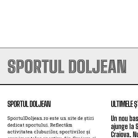
SPORTUL DOLJEAN
SPORTUL DOLJEAN
ULTIMELE Ș
Un nou bas
SportulDoljean.ro este un site de știri
dedicat sportului. Reflectăm
ajunge la 
activitatea cluburilor, sportivilor și
Craiova. N