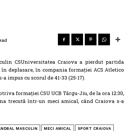
ead
ulin CSUniversitatea Craiova a pierdut partida
, în deplasare, în compania formației ACS Atletico
-a impus cu scorul de 41-33 (25-17).
potriva formației CSU UCB Târgu-Jiu, de la ora 12:30,
âna trecută într-un meci amical, când Craiova s-a
ANDBAL MASCULIN
MECI AMICAL
SPORT CRAIOVA