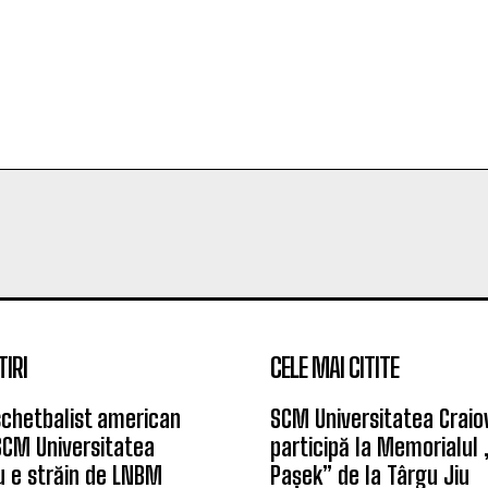
TIRI
CELE MAI CITITE
chetbalist american
SCM Universitatea Craio
SCM Universitatea
participă la Memorialul
u e străin de LNBM
Pașek” de la Târgu Jiu