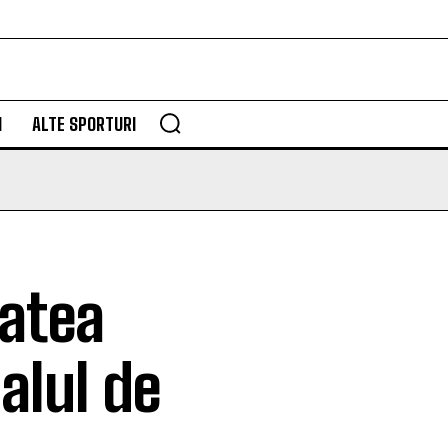
M
ALTE SPORTURI
tatea
alul de