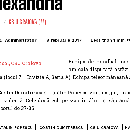
Alexandria
L
CS U CRAIOVA (M)
r
Administrator
Less than 1
min.
8 februarie 2017
:
Echipa de handbal masc
amicală disputată astăzi
 (locul 7 – Divizia A, Seria A). Echipa teleormăneană s
 Costin Dumitrescu și Cătălin Popescu vor juca, joi, îm
livalentă. Cele două echipe s-au întâlnit şi săptăm
corul de 37-36.
ATALIN POPESCU
COSTIN DUMITRESCU
CS U CRAIOVA
H