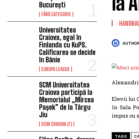
la 
București
FĂRĂ CATEGORIE
HANDBA
Universitatea
Craiova, egal în
Finlanda cu KuPS.
AUTHOR
Calificarea se decide
în Bănie
EUROPA LEAGUE
Alexandria
SCM Universitatea
Craiova participă la
Elevii lui
Memorialul „Mircea
Pașek” de la Târgu
în Sala Po
Jiu
impus cu s
SCM CRAIOVA (F)
TAGS
C