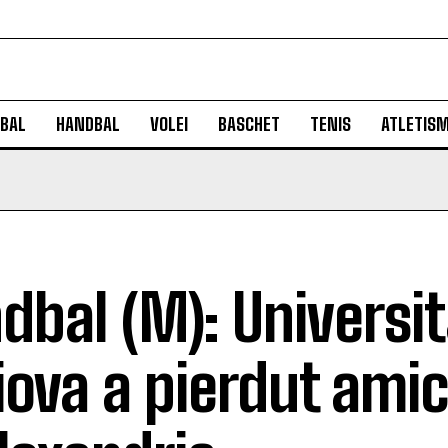
BAL
HANDBAL
VOLEI
BASCHET
TENIS
ATLETIS
dbal (M): Universi
iova a pierdut amic