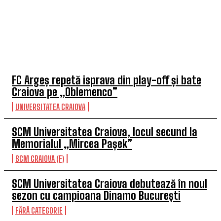
TOP 5 ÎN ACEASTĂ SĂPTĂMÂNĂ
FC Argeș repetă isprava din play-off și bate
Craiova pe „Oblemenco”
UNIVERSITATEA CRAIOVA
SCM Universitatea Craiova, locul secund la
Memorialul „Mircea Pașek”
SCM CRAIOVA (F)
SCM Universitatea Craiova debutează în noul
sezon cu campioana Dinamo București
FĂRĂ CATEGORIE