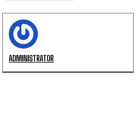
ADMINISTRATOR
POPULARE
FC Argeș repetă isprava din play-off și bate Craiova