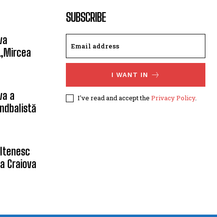
SUBSCRIBE
va
 „Mircea
I WANT IN
va a
I've read and accept the
Privacy Policy
.
ndbalistă
oltenesc
a Craiova