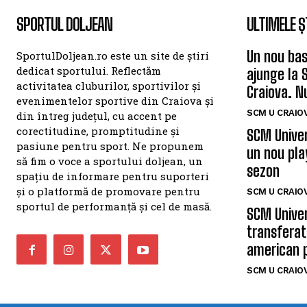
SPORTUL DOLJEAN
ULTIMELE Ș
Un nou bas
SportulDoljean.ro este un site de știri
dedicat sportului. Reflectăm
ajunge la 
activitatea cluburilor, sportivilor și
Craiova. N
evenimentelor sportive din Craiova și
SCM U CRAIOV
din întreg județul, cu accent pe
corectitudine, promptitudine și
SCM Univer
pasiune pentru sport. Ne propunem
un nou pla
să fim o voce a sportului doljean, un
sezon
spațiu de informare pentru suporteri
și o platformă de promovare pentru
SCM U CRAIOV
sportul de performanță și cel de masă.
SCM Univer
transferat
american 
SCM U CRAIOV