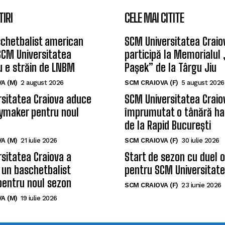
TIRI
CELE MAI CITITE
chetbalist american
SCM Universitatea Craio
SCM Universitatea
participă la Memorialul
u e străin de LNBM
Pașek” de la Târgu Jiu
A (M)
2 august 2026
SCM CRAIOVA (F)
5 august 2026
sitatea Craiova aduce
SCM Universitatea Craio
ymaker pentru noul
împrumutat o tânără ha
de la Rapid București
A (M)
21 iulie 2026
SCM CRAIOVA (F)
30 iulie 2026
sitatea Craiova a
Start de sezon cu duel 
 un baschetbalist
pentru SCM Universitate
pentru noul sezon
SCM CRAIOVA (F)
23 iunie 2026
A (M)
19 iulie 2026