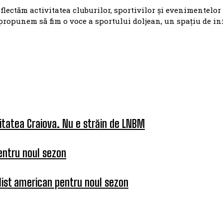
eflectăm activitatea cluburilor, sportivilor și evenimentelor
propunem să fim o voce a sportului doljean, un spațiu de i
itatea Craiova. Nu e străin de LNBM
entru noul sezon
list american pentru noul sezon