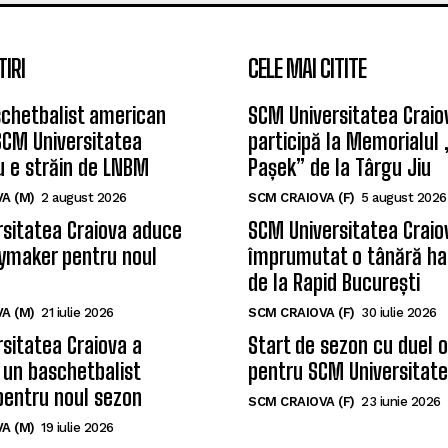
TIRI
CELE MAI CITITE
chetbalist american
SCM Universitatea Craio
SCM Universitatea
participă la Memorialul
u e străin de LNBM
Pașek” de la Târgu Jiu
A (M)
2 august 2026
SCM CRAIOVA (F)
5 august 2026
sitatea Craiova aduce
SCM Universitatea Craio
ymaker pentru noul
împrumutat o tânără ha
de la Rapid București
A (M)
21 iulie 2026
SCM CRAIOVA (F)
30 iulie 2026
sitatea Craiova a
Start de sezon cu duel 
 un baschetbalist
pentru SCM Universitate
pentru noul sezon
SCM CRAIOVA (F)
23 iunie 2026
A (M)
19 iulie 2026