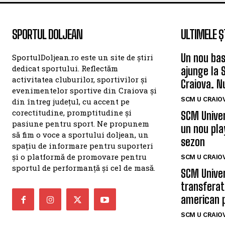
SPORTUL DOLJEAN
ULTIMELE Ș
Un nou bas
SportulDoljean.ro este un site de știri
dedicat sportului. Reflectăm
ajunge la 
activitatea cluburilor, sportivilor și
Craiova. N
evenimentelor sportive din Craiova și
SCM U CRAIOV
din întreg județul, cu accent pe
corectitudine, promptitudine și
SCM Univer
pasiune pentru sport. Ne propunem
un nou pla
să fim o voce a sportului doljean, un
sezon
spațiu de informare pentru suporteri
și o platformă de promovare pentru
SCM U CRAIOV
sportul de performanță și cel de masă.
SCM Univer
transferat
american 
SCM U CRAIOV