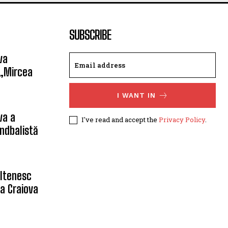
SUBSCRIBE
va
 „Mircea
I WANT IN
va a
I've read and accept the
Privacy Policy
.
ndbalistă
oltenesc
a Craiova